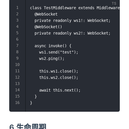
class TestMiddleware extends Middleware {

  @WebSocket

  private readonly ws1!: WebSocket;

  @WebSocket()

  private readonly ws2!: WebSocket;

  async invoke() {

    ws1.send("test");

    ws2.ping();

    this.ws1.close();

    this.ws2.close();

    await this.next();

  }

6 生命周期