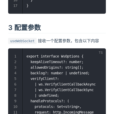
  }

3 配置参数
接收一个配置参数，包含以下内容
useWebSocket
export interface WsOptions {

  keepAliveTimeout?: number;

  allowedOrigins?: string[];

  backlog?: number | undefined;

  verifyClient?:

    | ws.VerifyClientCallbackAsync

    | ws.VerifyClientCallbackSync

    | undefined;

  handleProtocols?: (

    protocols: Set<string>,

    request: http.IncomingMessage
