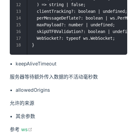
  ) => string | false;

  clientTracking?: boolean | undefined;

  perMessageDeflate?: boolean | ws.PerMessa
  maxPayload?: number | undefined;

  skipUTF8Validation?: boolean | undefined;

  WebSocket?: typeof ws.WebSocket;

keepAliveTimeout
服务器等待额外传入数据的不活动毫秒数
allowedOrigins
允许的来源
其余参数
open in new window
参考
ws