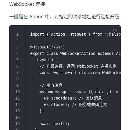
WebSocket 连接
一般是在 Action 中，对指定的请求地址进行连接升级
import { Action, HttpGet } from "@halsp/rou
@HttpGet("/ws")

export class WebSocketAction extends Action
  invoke() {

    // 升级连接，返回 WebSocket 连接实例

    const ws = await ctx.acceptWebSocket();

    // 接收消息

    ws.onmessage = async ({ data }) => {

      ws.send(data); // 发送消息

      ws.close(); // 服务端关闭连接

    };

    await next();
